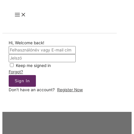
Skip
to
Main
content
Menu
Hi, Welcome back!
Keep me signed in
Forgot?
Sign In
Don't have an account?
Register Now