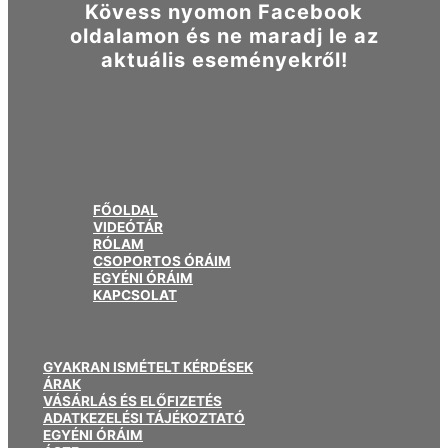
Kövess nyomon Facebook
oldalamon és ne maradj le az
aktuális eseményekről!
FŐOLDAL
VIDEÓTÁR
RÓLAM
CSOPORTOS ÓRÁIM
EGYÉNI ÓRÁIM
KAPCSOLAT
GYAKRAN ISMÉTELT KÉRDÉSEK
ÁRAK
VÁSÁRLÁS ÉS ELŐFIZETÉS
ADATKEZELÉSI TÁJÉKOZTATÓ
EGYÉNI ÓRÁIM