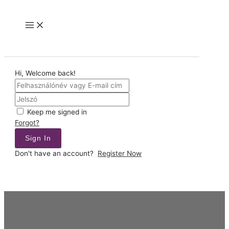
Skip
to
Main
content
Menu
Hi, Welcome back!
Keep me signed in
Forgot?
Sign In
Don't have an account?
Register Now