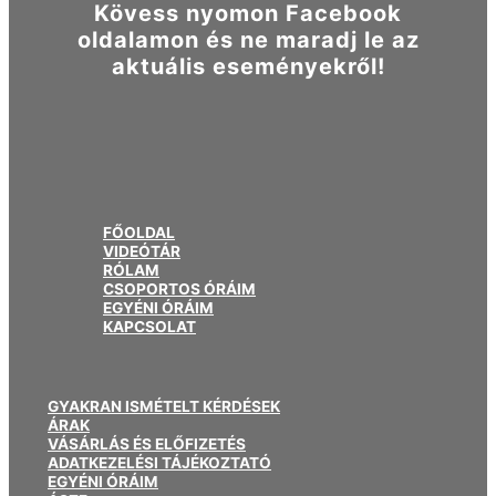
Kövess nyomon Facebook
oldalamon és ne maradj le az
aktuális eseményekről!
FŐOLDAL
VIDEÓTÁR
RÓLAM
CSOPORTOS ÓRÁIM
EGYÉNI ÓRÁIM
KAPCSOLAT
GYAKRAN ISMÉTELT KÉRDÉSEK
ÁRAK
VÁSÁRLÁS ÉS ELŐFIZETÉS
ADATKEZELÉSI TÁJÉKOZTATÓ
EGYÉNI ÓRÁIM