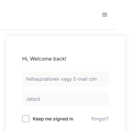
Skip
to
content
Main
Menu
Hi, Welcome back!
Keep me signed in
Forgot?