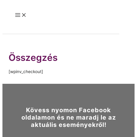
Skip
to
Main
content
Menu
Összegzés
[wpinv_checkout]
Kövess nyomon Facebook
oldalamon és ne maradj le az
aktuális eseményekről!