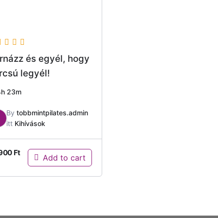
rnázz és egyél, hogy
rcsú legyél!
4h 23m
By
tobbmintpilates.admin
itt
Kihívások
.900
Ft
Add to cart