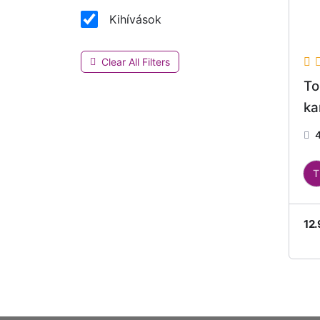
Kihívások
Clear All Filters
To
ka
T
12