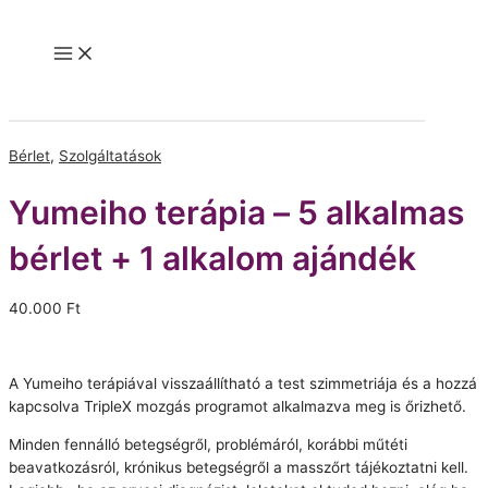
Skip
to
Main
content
Menu
Bérlet
,
Szolgáltatások
Yumeiho terápia – 5 alkalmas
bérlet + 1 alkalom ajándék
40.000
Ft
A Yumeiho terápiával visszaállítható a test szimmetriája és a hozzá
kapcsolva TripleX mozgás programot alkalmazva meg is őrizhető.
Minden fennálló betegségről, problémáról, korábbi műtéti
beavatkozásról, krónikus betegségről a masszőrt tájékoztatni kell.