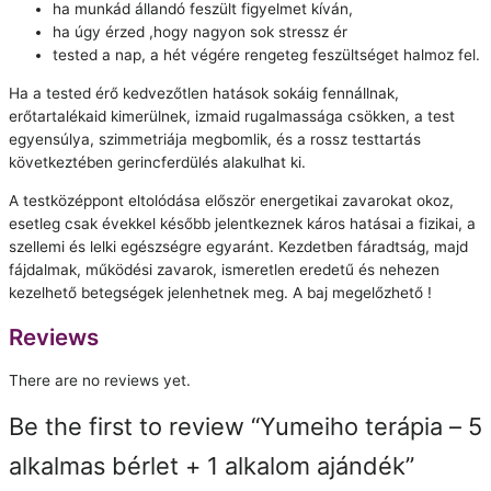
ha munkád állandó feszült figyelmet kíván,
ha úgy érzed ,hogy nagyon sok stressz ér
tested a nap, a hét végére rengeteg feszültséget halmoz fel.
Ha a tested érő kedvezőtlen hatások sokáig fennállnak,
erőtartalékaid kimerülnek, izmaid rugalmassága csökken, a test
egyensúlya, szimmetriája megbomlik, és a rossz testtartás
következtében gerincferdülés alakulhat ki.
A testközéppont eltolódása először energetikai zavarokat okoz,
esetleg csak évekkel később jelentkeznek káros hatásai a fizikai, a
szellemi és lelki egészségre egyaránt. Kezdetben fáradtság, majd
fájdalmak, működési zavarok, ismeretlen eredetű és nehezen
kezelhető betegségek jelenhetnek meg. A baj megelőzhető !
Reviews
There are no reviews yet.
Be the first to review “Yumeiho terápia – 5
alkalmas bérlet + 1 alkalom ajándék”