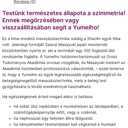
Reviews (0)
bérlet
+
Testünk természetes állapota a szimmetria!
1
Ennek megőrzésében vagy
alkalom
visszaállításában segít a Yumeiho!
ajándék
quantity
Ez a kínai eredetű masszázstechnika sokáig a Shaolin egyik titka
volt. Jelenlegi formáját Saionji Masayuki japán mesternek
köszönhetően nyerte el, aki a technikát egy 100 fogásból álló
rendszerbe foglalta. A Yumeiho hatásmechanizmusát az Orosz
Tudományos Akadémia orvosai vizsgálták, és Masayuki mestert az
Akadémia tiszteletbeli professzorává választották, – ezzel ismerve
el, hogy a Yumeiho az egyik leghatásosabb egészségmegőrző és
betegségmegelőző masszázstechnika, mely a beteg test
gyógyítására is kiváló eredménnyel használható.
Ha egészségesnek érzed magad akkor is hatásos
ha sokat ülsz napközben a munkahelyen az iskolapadban, a
számítógépképernyője előtt, vagy a volánnál,
ha naphosszat egy helyben állva dolgozolű
ha kényelmetlen testtartásban kell végezned a munkád