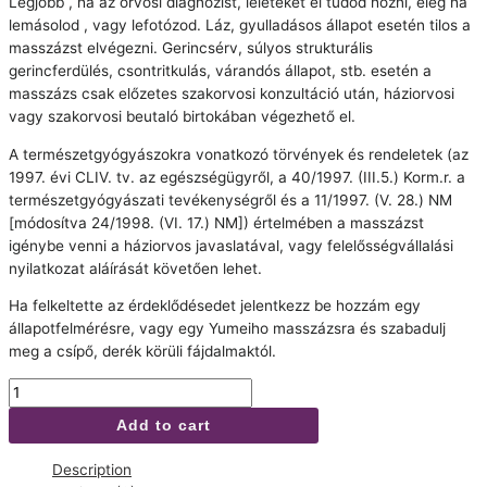
Legjobb , ha az orvosi diagnózist, leleteket el tudod hozni, elég ha
lemásolod , vagy lefotózod. Láz, gyulladásos állapot esetén tilos a
masszázst elvégezni. Gerincsérv, súlyos strukturális
gerincferdülés, csontritkulás, várandós állapot, stb. esetén a
masszázs csak előzetes szakorvosi konzultáció után, háziorvosi
vagy szakorvosi beutaló birtokában végezhető el.
A természetgyógyászokra vonatkozó törvények és rendeletek (az
1997. évi CLIV. tv. az egészségügyről, a 40/1997. (III.5.) Korm.r. a
természetgyógyászati tevékenységről és a 11/1997. (V. 28.) NM
[módosítva 24/1998. (VI. 17.) NM]) értelmében a masszázst
igénybe venni a háziorvos javaslatával, vagy felelősségvállalási
nyilatkozat aláírását követően lehet.
Ha felkeltette az érdeklődésedet jelentkezz be hozzám egy
állapotfelmérésre, vagy egy Yumeiho masszázsra és szabadulj
meg a csípő, derék körüli fájdalmaktól.
Yumeiho
terápia
Add to cart
-
5
Description
alkalmas