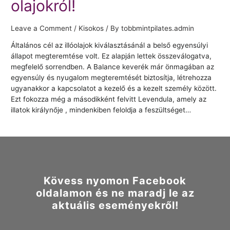
olajokról!
Leave a Comment
/
Kisokos
/ By
tobbmintpilates.admin
Általános cél az illóolajok kiválasztásánál a belső egyensúlyi
állapot megteremtése volt. Ez alapján lettek összeválogatva,
megfelelő sorrendben. A Balance keverék már önmagában az
egyensúly és nyugalom megteremtését biztosítja, létrehozza
ugyanakkor a kapcsolatot a kezelő és a kezelt személy között.
Ezt fokozza még a másodikként felvitt Levendula, amely az
illatok királynője , mindenkiben feloldja a feszültséget…
Kövess nyomon Facebook
oldalamon és ne maradj le az
aktuális eseményekről!