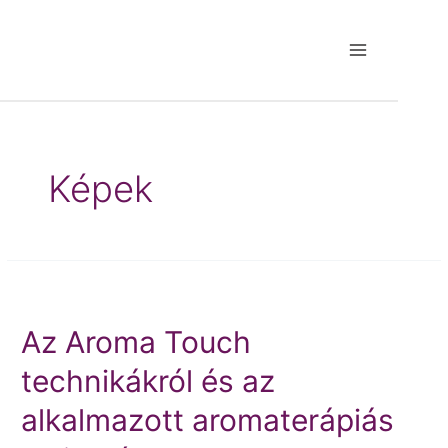
Skip
to
content
Main
Menu
Képek
Az Aroma Touch
technikákról és az
alkalmazott aromaterápiás