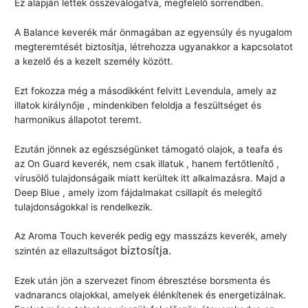
Ez alapján lettek összeválogatva, megfelelő sorrendben.
A Balance keverék már önmagában az egyensúly és nyugalom
megteremtését biztosítja, létrehozza ugyanakkor a kapcsolatot
a kezelő és a kezelt személy között.
Ezt fokozza még a másodikként felvitt Levendula, amely az
illatok királynője , mindenkiben feloldja a feszültséget és
harmonikus állapotot teremt.
Ezután jönnek az egészségünket támogató olajok, a teafa és
az On Guard keverék, nem csak illatuk , hanem fertőtlenítő ,
vírusölő tulajdonságaik miatt kerültek itt alkalmazásra. Majd a
Deep Blue , amely izom fájdalmakat csillapít és melegítő
tulajdonságokkal is rendelkezik.
Az Aroma Touch keverék pedig egy masszázs keverék, amely
biztosítja.
szintén az ellazultságot
Ezek után jön a szervezet finom ébresztése borsmenta és
vadnarancs olajokkal, amelyek élénkítenek és energetizálnak.