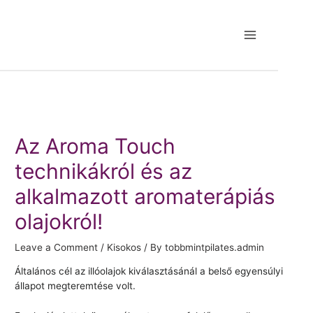
Skip
to
content
Main
Menu
Az Aroma Touch
technikákról és az
alkalmazott aromaterápiás
olajokról!
Leave a Comment
/
Kisokos
/ By
tobbmintpilates.admin
Általános cél az illóolajok kiválasztásánál a belső egyensúlyi
állapot megteremtése volt.