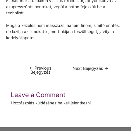
Ezeket már a talpakon visszük fel először, átnyomkodva az
akupresszúrás pontokat, végül a háton fejezzük be a
technikát.
Maga a kezelés nem masszázs, hanem finom, simító érintés,
de lazítja az izmokat is, mert oldja a feszültséget, javítja a
kedélyállapotot.
←
Previous
Bejegyzés
Next Bejegyzés
→
Bejegyzés
navigáció
Leave a Comment
Hozzászólás küldéséhez
be kell jelentkezni
.