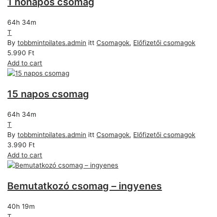
1 hónapos csomag
64h 34m
T
By
tobbmintpilates.admin
itt
Csomagok
,
Előfizetői csomagok
5.990
Ft
Add to cart
15 napos csomag
64h 34m
T
By
tobbmintpilates.admin
itt
Csomagok
,
Előfizetői csomagok
3.990
Ft
Add to cart
Bemutatkozó csomag – ingyenes
40h 19m
T