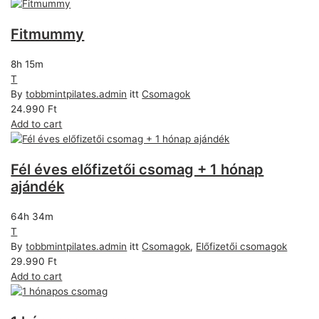
Fitmummy
8h 15m
T
By
tobbmintpilates.admin
itt
Csomagok
24.990
Ft
Add to cart
Fél éves előfizetői csomag + 1 hónap
ajándék
64h 34m
T
By
tobbmintpilates.admin
itt
Csomagok
,
Előfizetői csomagok
29.990
Ft
Add to cart